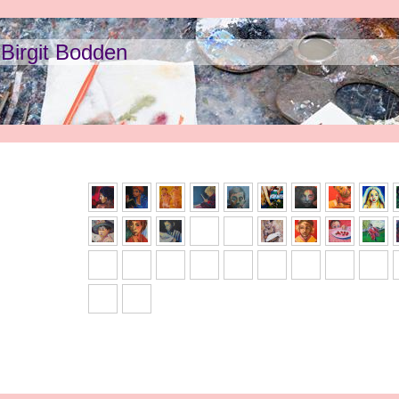
Bodden
phaA