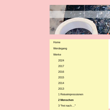
Birgit 
al
Home
Werdegang
Werke
2024
2017
2016
2015
2014
2013
1 Reiseimpressionen
2 Menschen
3 "frei nach...."