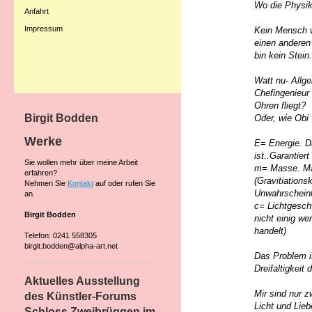
Wo die Physik 
Anfahrt
Impressum
Kein Mensch we
einen anderen
bin kein Stein
Watt nu- Allge
Chefingenieur 
Ohren fliegt?
Birgit Bodden
Oder, wie Obi
Werke
E= Energie. D
ist..Garantiert 
Sie wollen mehr über meine Arbeit
m= Masse. Mac
erfahren?
(Gravitiation
Nehmen Sie
Kontakt
auf oder rufen Sie
Unwahrscheinli
an.
c= Lichtgeschw
Birgit Bodden
nicht einig we
handelt)
Telefon: 0241 558305
birgit.bodden@alpha-art.net
Das Problem is
Dreifaltigkeit 
Aktuelles Ausstellung
Mir sind nur 
des Künstler-Forums
Licht und Lieb
Schloss Zweibrüggen im