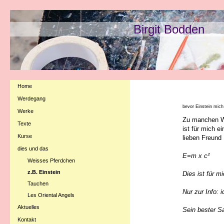
Birgit Bodden
alph
Home
Werdegang
bevor Einstein mich 
Werke
Zu manchen We
Texte
ist für mich e
Kurse
lieben Freund
dies und das
E=m x c²
Weisses Pferdchen
z.B. Einstein
Dies ist für m
Tauchen
Nur zur Info: 
Les Oriental Angels
Aktuelles
Sein bester S
Kontakt